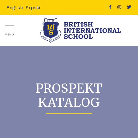
English
Srpski
MENU
PROSPEKT
KATALOG