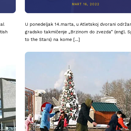
MART 16, 2022
al
U ponedeljak 14.marta, u Atletskoj dvorani održa
tish
gradsko takmičenje „Brzinom do zvezda” (engl. 
to the Stars) na kome […]