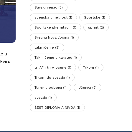
Savski venac
(3)
scenska umetnost
(1)
Sportske
(1)
Sportske igre mladih
(1)
sprint
(2)
Srecna Nova godina
(1)
takmičenje
(3)
le u
Takmičenje u karateu
(1)
kviru
tri A* i tri A ocene
(1)
Trkom
(1)
Trkom do zvezda
(1)
Turnir u odbojci
(1)
Učenici
(2)
zvezda
(1)
ŠEST DIPLOMA A NIVOA
(1)