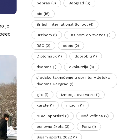
bebras
(3)
Beograd
(8)
bis
(16)
British International School
(4)
no je
Speed
Brzinom
(1)
Brzinom do zvezda
(1)
BSO
(2)
cobis
(2)
Diplomatik
(1)
dobrobiti
(1)
dvorana
(1)
ekskurzija
(3)
gradsko takmičenje u sprintu; Atletska
dvorana Beograd
(1)
igre
(1)
izmedju dve vatre
(1)
karate
(1)
mladih
(1)
Mladi sportisti
(1)
Noć veštica
(2)
osnovna škola
(2)
Pariz
(1)
Sajam sporta 2022
(1)