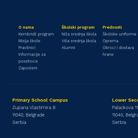
O nama
Školski program
Prednosti
Kembridž program
Niža srednja škola
Školske uniforme
Misija škole
Viša srednja škola
Oprema
Pravilnici
Alumni
Obroci i dostava
Informacije za
hrane
posetioce
Zaposleni
Primary School Campus
Lower Sec
Zupana Vlastimira 8
Palackova 1
11040, Belgrade
11040, Belg
Serbia
Serbia