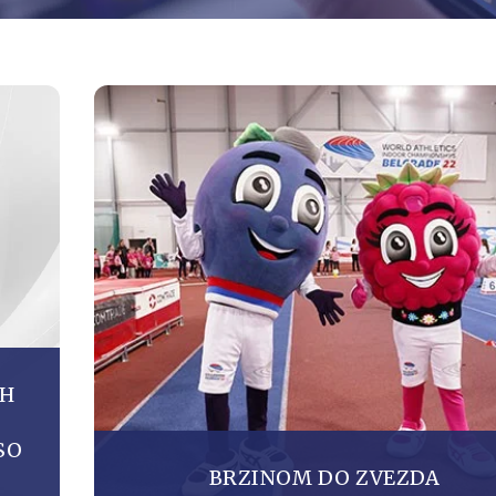
SH
SO
BRZINOM DO ZVEZDA