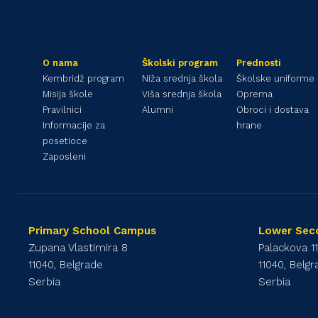
O nama
Školski program
Prednosti
Kembridž program
Niža srednja škola
Školske uniforme
Misija škole
Viša srednja škola
Oprema
Pravilnici
Alumni
Obroci i dostava
Informacije za
hrane
posetioce
Zaposleni
Primary School Campus
Lower Sec
Zupana Vlastimira 8
Palackova 1
11040, Belgrade
11040, Belg
Serbia
Serbia