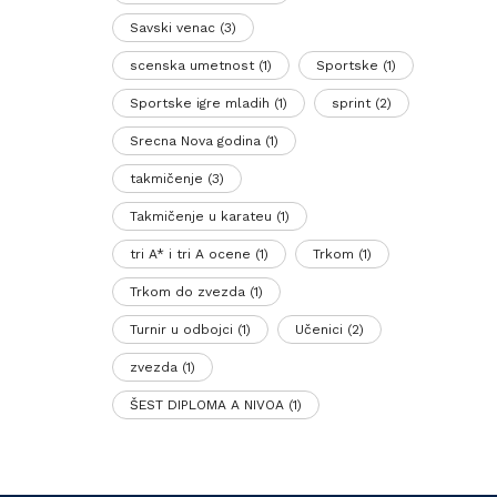
Savski venac
(3)
scenska umetnost
(1)
Sportske
(1)
Sportske igre mladih
(1)
sprint
(2)
Srecna Nova godina
(1)
takmičenje
(3)
Takmičenje u karateu
(1)
tri A* i tri A ocene
(1)
Trkom
(1)
Trkom do zvezda
(1)
Turnir u odbojci
(1)
Učenici
(2)
zvezda
(1)
ŠEST DIPLOMA A NIVOA
(1)