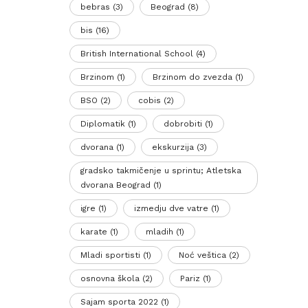
bebras
(3)
Beograd
(8)
bis
(16)
British International School
(4)
Brzinom
(1)
Brzinom do zvezda
(1)
BSO
(2)
cobis
(2)
Diplomatik
(1)
dobrobiti
(1)
dvorana
(1)
ekskurzija
(3)
gradsko takmičenje u sprintu; Atletska
dvorana Beograd
(1)
igre
(1)
izmedju dve vatre
(1)
karate
(1)
mladih
(1)
Mladi sportisti
(1)
Noć veštica
(2)
osnovna škola
(2)
Pariz
(1)
Sajam sporta 2022
(1)