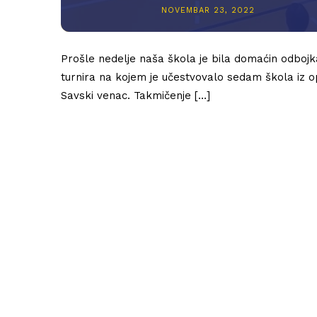
NOVEMBAR 23, 2022
Prošle nedelje naša škola je bila domaćin odboj
turnira na kojem je učestvovalo sedam škola iz o
Savski venac. Takmičenje […]