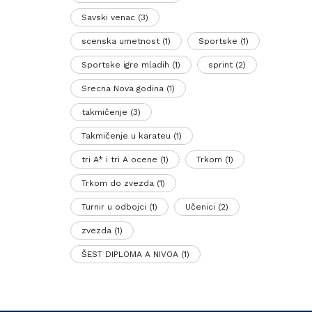
Savski venac
(3)
scenska umetnost
(1)
Sportske
(1)
Sportske igre mladih
(1)
sprint
(2)
Srecna Nova godina
(1)
takmičenje
(3)
Takmičenje u karateu
(1)
tri A* i tri A ocene
(1)
Trkom
(1)
Trkom do zvezda
(1)
Turnir u odbojci
(1)
Učenici
(2)
zvezda
(1)
ŠEST DIPLOMA A NIVOA
(1)