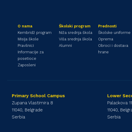
O nama
Školski program
Prednosti
Kembridž program
Niža srednja škola
Školske uniforme
Misija škole
Viša srednja škola
Oprema
Pravilnici
Alumni
Obroci i dostava
Informacije za
hrane
posetioce
Zaposleni
Primary School Campus
Lower Sec
Zupana Vlastimira 8
Palackova 1
11040, Belgrade
11040, Belg
Serbia
Serbia