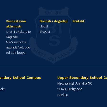
Vannastavne
Novosti i događaji
Kontakt
aktivnosti
Mediji
Izleti i ekskurzije
Blogovi
Nagrade
Međunarodna
nagrada Vojvode
od Edinburga
ondary School Campus
Upper Secondary School 
1
Neznanog Junaka 36
rade
11040, Belgrade
Serbia