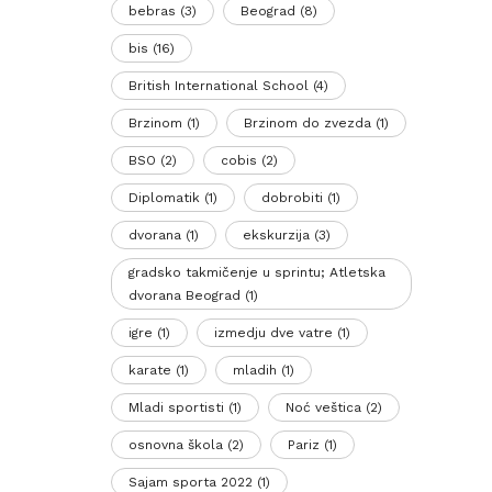
bebras
(3)
Beograd
(8)
bis
(16)
British International School
(4)
Brzinom
(1)
Brzinom do zvezda
(1)
BSO
(2)
cobis
(2)
Diplomatik
(1)
dobrobiti
(1)
dvorana
(1)
ekskurzija
(3)
gradsko takmičenje u sprintu; Atletska
dvorana Beograd
(1)
igre
(1)
izmedju dve vatre
(1)
karate
(1)
mladih
(1)
Mladi sportisti
(1)
Noć veštica
(2)
osnovna škola
(2)
Pariz
(1)
Sajam sporta 2022
(1)