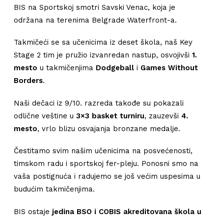
BIS na Sportskoj smotri Savski Venac, koja je
održana na terenima Belgrade Waterfront-a.
Takmičeći se sa učenicima iz deset škola, naš Key
Stage 2 tim je pružio izvanredan nastup, osvojivši
1.
mesto
u takmičenjima
Dodgeball
i
Games Without
Borders
.
Naši dečaci iz 9/10. razreda takođe su pokazali
odlične veštine u
3×3 basket turniru
, zauzevši
4.
mesto
, vrlo blizu osvajanja bronzane medalje.
Čestitamo svim našim učenicima na posvećenosti,
timskom radu i sportskoj fer-pleju. Ponosni smo na
vaša postignuća i radujemo se još većim uspesima u
budućim takmičenjima.
BIS ostaje
jedina BSO i COBIS akreditovana škola u