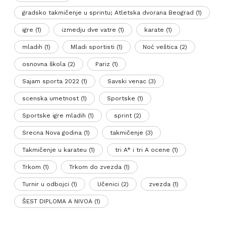
gradsko takmičenje u sprintu; Atletska dvorana Beograd
(1)
igre
(1)
izmedju dve vatre
(1)
karate
(1)
mladih
(1)
Mladi sportisti
(1)
Noć veštica
(2)
osnovna škola
(2)
Pariz
(1)
Sajam sporta 2022
(1)
Savski venac
(3)
scenska umetnost
(1)
Sportske
(1)
Sportske igre mladih
(1)
sprint
(2)
Srecna Nova godina
(1)
takmičenje
(3)
Takmičenje u karateu
(1)
tri A* i tri A ocene
(1)
Trkom
(1)
Trkom do zvezda
(1)
Turnir u odbojci
(1)
Učenici
(2)
zvezda
(1)
ŠEST DIPLOMA A NIVOA
(1)