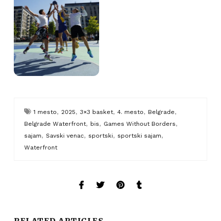
,
,
,
,
,
1 mesto
2025
3×3 basket
4. mesto
Belgrade
,
,
,
Belgrade Waterfront
bis
Games Without Borders
,
,
,
,
sajam
Savski venac
sportski
sportski sajam
Waterfront
RELATED ARTICLES